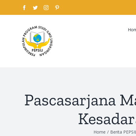
Skip
Facebook
Twitter
Instagram
Pinterest
to
content
Ho
Pascasarjana 
Kesadar
Home
/
Berita PEPSI