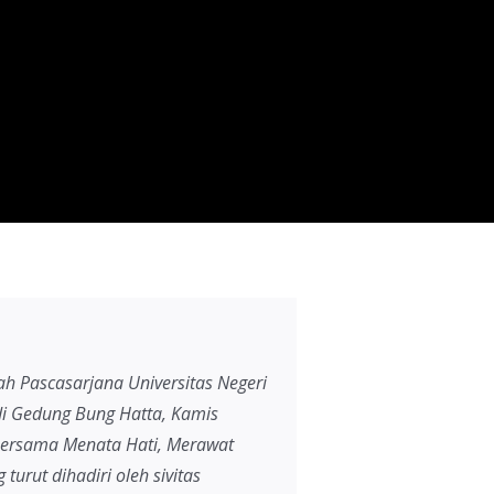
h Pascasarjana Universitas Negeri
 di Gedung Bung Hatta, Kamis
‘Bersama Menata Hati, Merawat
urut dihadiri oleh sivitas