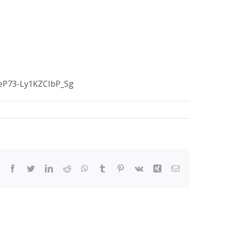
eP73-Ly1KZCIbP_Sg
Facebook
Twitter
LinkedIn
Reddit
WhatsApp
Tumblr
Pinterest
Vk
Xing
Email