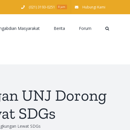
(021) 3193-0251
Hubungi Kami
8 jam
ngabdian Masyarakat
Berita
Forum
gan UNJ Dorong
wat SDGs
ngkungan Lewat SDGs