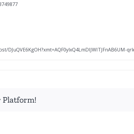
43749877
/post/DJuQVE6KgOH?xmt=AQF0ylxQ4LmDIJWITJFnAB6UM-qrl
 Platform!